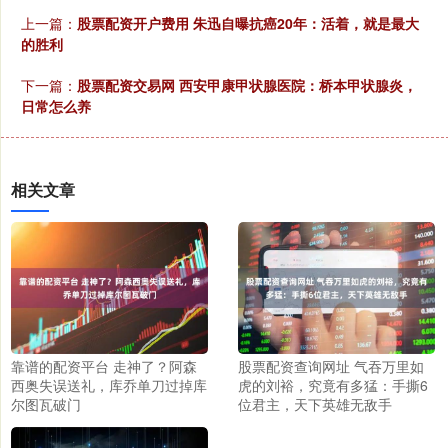
上一篇：
股票配资开户费用 朱迅自曝抗癌20年：活着，就是最大
的胜利
下一篇：
股票配资交易网 西安甲康甲状腺医院：桥本甲状腺炎，
日常怎么养
相关文章
靠谱的配资平台 走神了？阿森
股票配资查询网址 气吞万里如
西奥失误送礼，库乔单刀过掉库
虎的刘裕，究竟有多猛：手撕6
尔图瓦破门
位君主，天下英雄无敌手