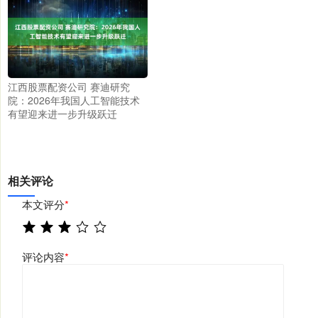
江西股票配资公司 赛迪研究
院：2026年我国人工智能技术
有望迎来进一步升级跃迁
相关评论
本文评分
*
评论内容
*