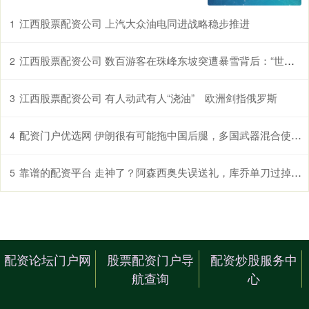
江西股票配资公司 上汽大众油电同进战略稳步推进
1
江西股票配资公司 数百游客在珠峰东坡突遭暴雪背后：“世界屋脊”天气模式已发生重大变化
2
江西股票配资公司 有人动武有人“浇油” 欧洲剑指俄罗斯
3
配资门户优选网 伊朗很有可能拖中国后腿，多国武器混合使用，红旗9也很难发挥
4
靠谱的配资平台 走神了？阿森西奥失误送礼，库乔单刀过掉库尔图瓦破门
5
配资论坛门户网
股票配资门户导
配资炒股服务中
航查询
心